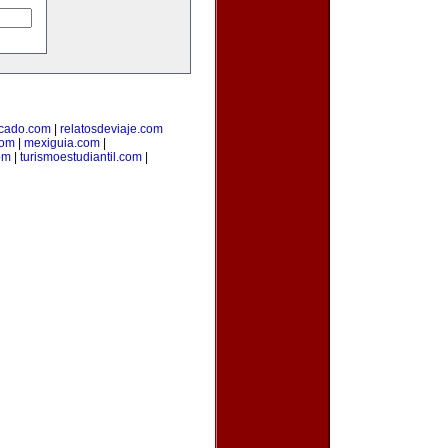
cado.com
|
relatosdeviaje.com
com
|
mexiguia.com
|
om
|
turismoestudiantil.com
|