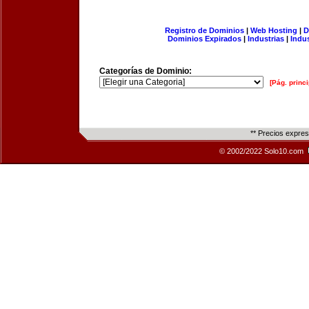
Registro de Dominios
|
Web Hosting
|
D
Dominios Expirados
|
Industrias
|
Indu
Categorías de Dominio:
[Pág. princi
** Precios expre
© 2002/2022 Solo10.com