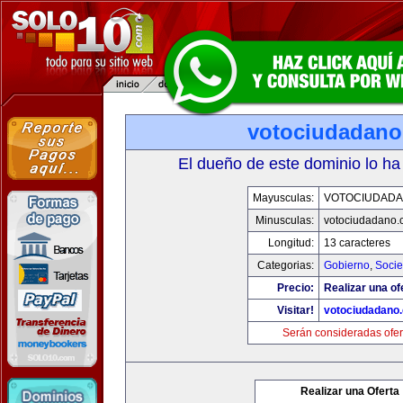
votociudadan
El dueño de este dominio lo ha
Mayusculas:
VOTOCIUDAD
Minusculas:
votociudadano
Longitud:
13 caracteres
Categorias:
Gobierno
,
Soci
Precio:
Realizar una of
Visitar!
votociudadano
Serán consideradas ofer
Realizar una Oferta