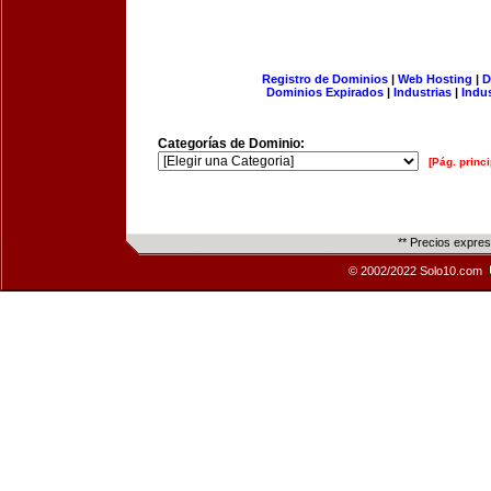
Registro de Dominios
|
Web Hosting
|
D
Dominios Expirados
|
Industrias
|
Indu
Categorías de Dominio:
[Pág. princi
** Precios expre
© 2002/2022 Solo10.com