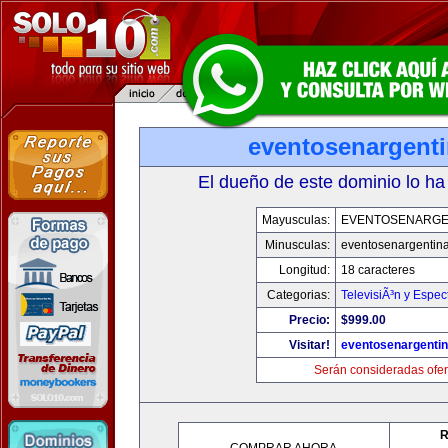
eventosenargent
El dueño de este dominio lo ha
Mayusculas:
EVENTOSENARGE
Minusculas:
eventosenargentin
Longitud:
18 caracteres
Categorias:
TelevisiÃ³n y Espec
Precio:
$999.00
Visitar!
eventosenargenti
Serán consideradas ofer
R