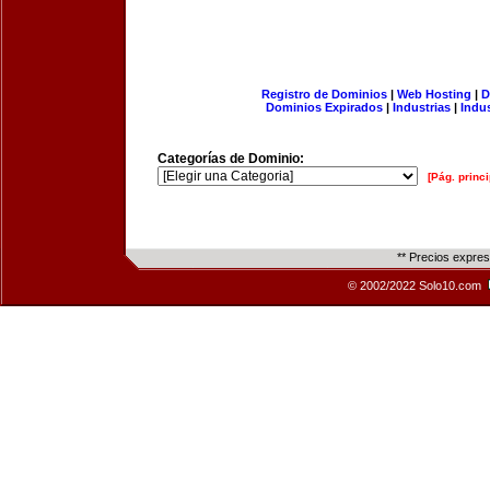
Registro de Dominios
|
Web Hosting
|
D
Dominios Expirados
|
Industrias
|
Indu
Categorías de Dominio:
[Pág. princi
** Precios expre
© 2002/2022 Solo10.com