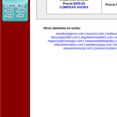
COMPRAR AHORA
Precio $
999.00
Precio 
COMPRAR AHORA
Otros dominios en venta:
mundoviajeros.com
|
susocio.com
|
restaur
descargas365.com
|
alquilerinmuebles.com
|
e
negocioytecnologia.com
|
camarasdefotografia.
infocomerciales.com
|
webdescarga.com
|
t
exposicionrural.com
|
producciondec