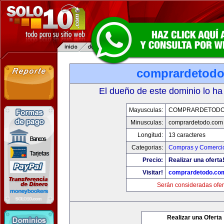
comprardetod
El dueño de este dominio lo ha
Mayusculas:
COMPRARDETODO
Minusculas:
comprardetodo.com
Longitud:
13 caracteres
Categorias:
Compras y Comercio
Precio:
Realizar una oferta
Visitar!
comprardetodo.co
Serán consideradas ofer
Realizar una Oferta