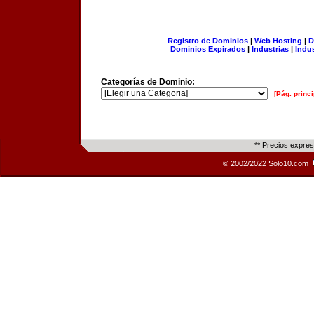
Registro de Dominios
|
Web Hosting
|
D
Dominios Expirados
|
Industrias
|
Indu
Categorías de Dominio:
[Pág. princi
** Precios expre
© 2002/2022 Solo10.com