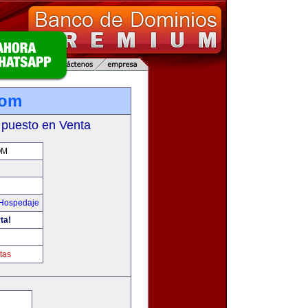
com
 puesto en Venta
OM
 Hospedaje
ta!
tas