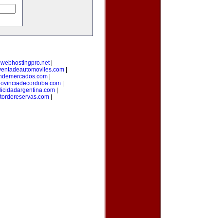
|
webhostingpro.net
|
ventadeautomoviles.com
|
ondemercados.com
|
rovinciadecordoba.com
|
licidadargentina.com
|
tordereservas.com
|