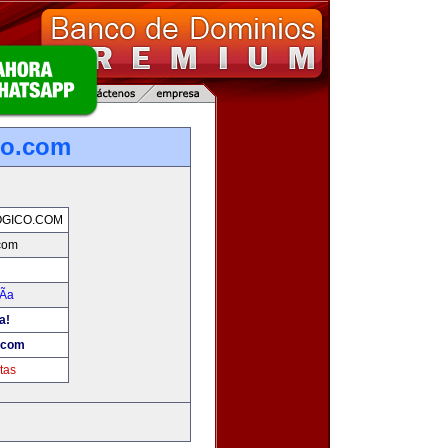
co.com
OGICO.COM
.com
Ã­a
a!
o.com
tas