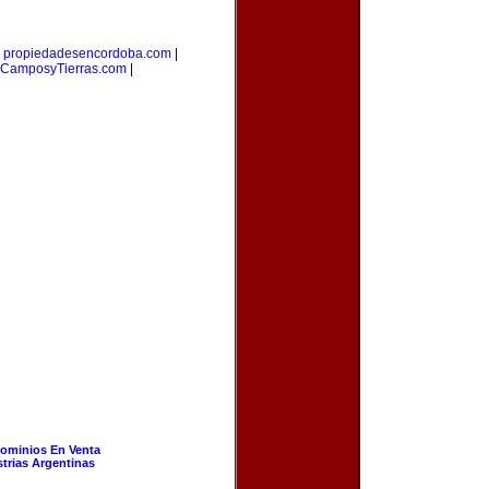
|
propiedadesencordoba.com
|
CamposyTierras.com
|
ominios En Venta
strias Argentinas