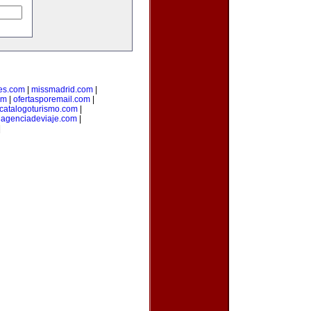
es.com
|
missmadrid.com
|
om
|
ofertasporemail.com
|
catalogoturismo.com
|
uagenciadeviaje.com
|
|