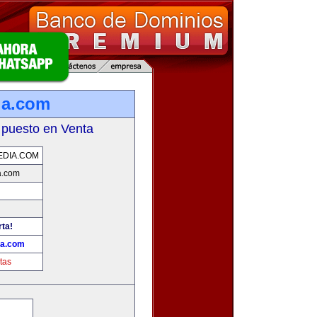
ia.com
 puesto en Venta
EDIA.COM
a.com
rta!
ia.com
tas