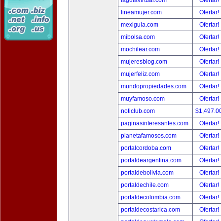
laguiavirtual.com
Ofertar!
lineamujer.com
Ofertar!
mexiguia.com
Ofertar!
mibolsa.com
Ofertar!
mochilear.com
Ofertar!
mujeresblog.com
Ofertar!
mujerfeliz.com
Ofertar!
mundopropiedades.com
Ofertar!
muyfamoso.com
Ofertar!
noticlub.com
$1,497.0
paginasinteresantes.com
Ofertar!
planetafamosos.com
Ofertar!
portalcordoba.com
Ofertar!
portaldeargentina.com
Ofertar!
portaldebolivia.com
Ofertar!
portaldechile.com
Ofertar!
portaldecolombia.com
Ofertar!
portaldecostarica.com
Ofertar!