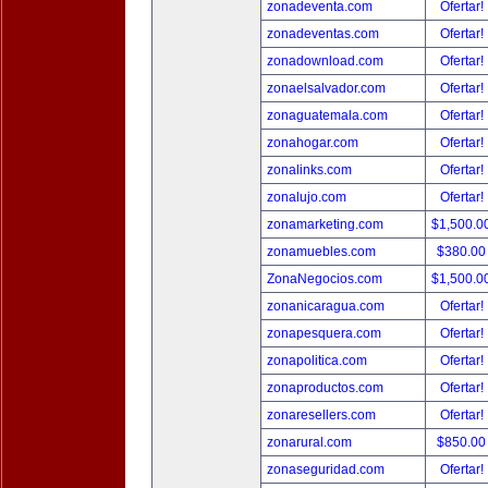
zonadeventa.com
Ofertar!
zonadeventas.com
Ofertar!
zonadownload.com
Ofertar!
zonaelsalvador.com
Ofertar!
zonaguatemala.com
Ofertar!
zonahogar.com
Ofertar!
zonalinks.com
Ofertar!
zonalujo.com
Ofertar!
zonamarketing.com
$1,500.0
zonamuebles.com
$380.0
ZonaNegocios.com
$1,500.0
zonanicaragua.com
Ofertar!
zonapesquera.com
Ofertar!
zonapolitica.com
Ofertar!
zonaproductos.com
Ofertar!
zonaresellers.com
Ofertar!
zonarural.com
$850.0
zonaseguridad.com
Ofertar!