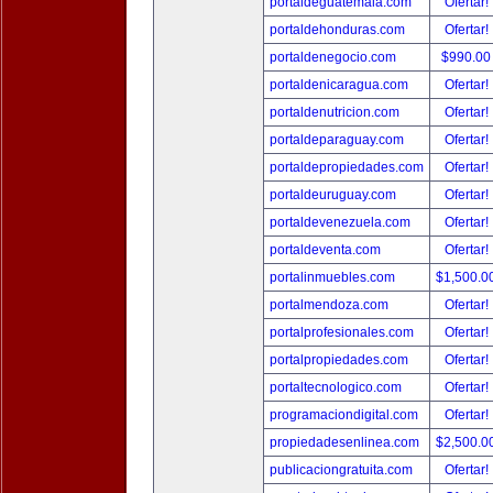
portaldeguatemala.com
Ofertar!
portaldehonduras.com
Ofertar!
portaldenegocio.com
$990.0
portaldenicaragua.com
Ofertar!
portaldenutricion.com
Ofertar!
portaldeparaguay.com
Ofertar!
portaldepropiedades.com
Ofertar!
portaldeuruguay.com
Ofertar!
portaldevenezuela.com
Ofertar!
portaldeventa.com
Ofertar!
portalinmuebles.com
$1,500.0
portalmendoza.com
Ofertar!
portalprofesionales.com
Ofertar!
portalpropiedades.com
Ofertar!
portaltecnologico.com
Ofertar!
programaciondigital.com
Ofertar!
propiedadesenlinea.com
$2,500.0
publicaciongratuita.com
Ofertar!